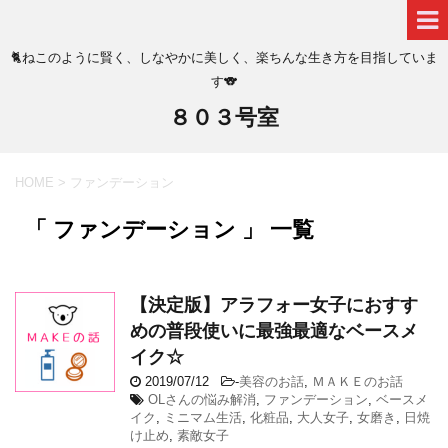
🐈ねこのように賢く、しなやかに美しく、楽ちんな生き方を目指していま
す🐨
８０３号室
HOME
>
ファンデーション
「 ファンデーション 」 一覧
【決定版】アラフォー女子におすす
めの普段使いに最強最適なベースメ
イク☆
2019/07/12
-
美容のお話
,
ＭＡＫＥのお話
OLさんの悩み解消
,
ファンデーション
,
ベースメ
イク
,
ミニマム生活
,
化粧品
,
大人女子
,
女磨き
,
日焼
け止め
,
素敵女子