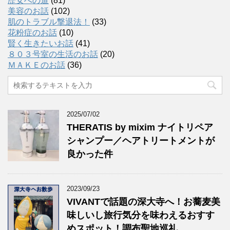
歴女への道
(81)
美容のお話
(102)
肌のトラブル撃退法！
(33)
花粉症のお話
(10)
賢く生きたいお話
(41)
８０３号室の生活のお話
(20)
ＭＡＫＥのお話
(36)
2025/07/02
THERATIS by mixim ナイトリペア
シャンプー／ヘアトリートメントが
良かった件
2023/09/23
VIVANTで話題の深大寺へ！お蕎麦美
味しいし旅行気分を味わえるおすす
めスポット！調布聖地巡礼