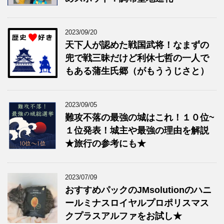
2023/09/20
天下人が認めた戦国武将！なまずの
兜で戦三昧だけど利休七哲の一人で
もある蒲生氏郷（がもううじさと）
2023/09/05
難攻不落の最強の城はこれ！１０位~
１位発表！城主や最強の理由を解説
★旅行の参考にも★
2023/07/09
おすすめパックのJMsolutionのハニ
ールミナスロイヤルプロポリスマス
クプラスアルファをお試し★