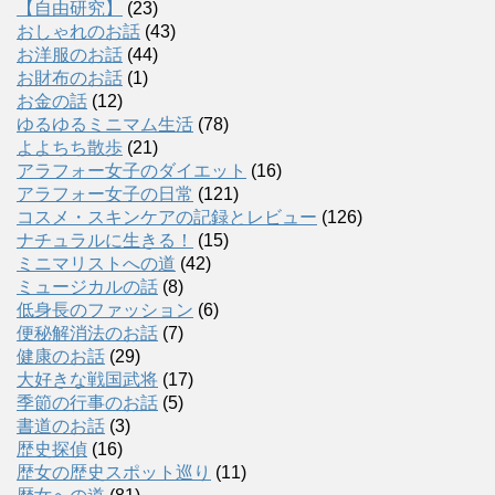
【自由研究】
(23)
おしゃれのお話
(43)
お洋服のお話
(44)
お財布のお話
(1)
お金の話
(12)
ゆるゆるミニマム生活
(78)
よよちち散歩
(21)
アラフォー女子のダイエット
(16)
アラフォー女子の日常
(121)
コスメ・スキンケアの記録とレビュー
(126)
ナチュラルに生きる！
(15)
ミニマリストへの道
(42)
ミュージカルの話
(8)
低身長のファッション
(6)
便秘解消法のお話
(7)
健康のお話
(29)
大好きな戦国武将
(17)
季節の行事のお話
(5)
書道のお話
(3)
歴史探偵
(16)
歴女の歴史スポット巡り
(11)