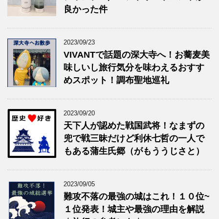
良かった件
2023/09/23
VIVANTで話題の深大寺へ！お蕎麦美
味しいし旅行気分を味わえるおすす
めスポット！調布聖地巡礼
2023/09/20
天下人が認めた戦国武将！なまずの
兜で戦三昧だけど利休七哲の一人で
もある蒲生氏郷（がもううじさと）
2023/09/05
難攻不落の最強の城はこれ！１０位~
１位発表！城主や最強の理由を解説