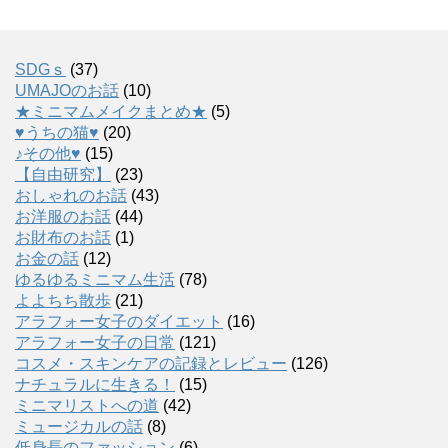
SDGｓ
(37)
UMAJOのお話
(10)
★ミニマムメイクまとめ★
(5)
♥うちの猫♥
(20)
♪その他♥
(15)
【自由研究】
(23)
おしゃれのお話
(43)
お洋服のお話
(44)
お財布のお話
(1)
お金の話
(12)
ゆるゆるミニマム生活
(78)
よよちち散歩
(21)
アラフォー女子のダイエット
(16)
アラフォー女子の日常
(121)
コスメ・スキンケアの記録とレビュー
(126)
ナチュラルに生きる！
(15)
ミニマリストへの道
(42)
ミュージカルの話
(8)
低身長のファッション
(6)