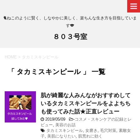
🐈ねこのように賢く、しなやかに美しく、楽ちんな生き方を目指していま
す🐨
８０３号室
HOME
>
タカミスキンピール
「 タカミスキンピール 」 一覧
肌が綺麗な人みんながおすすめして
いるタカミスキンピールをよよちち
も使ってみた話★正直レビュー
2019/05/09
-
コスメ・スキンケアの記録とレ
ビュー
,
美容のお話
タカミスキンピール
,
女磨き
,
毛穴対策
,
素敵女
子
,
美肌になりたい
,
肌荒れに効く