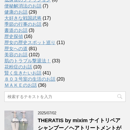
便秘解消法のお話
(7)
健康のお話
(29)
大好きな戦国武将
(17)
季節の行事のお話
(5)
書道のお話
(3)
歴史探偵
(16)
歴女の歴史スポット巡り
(11)
歴女への道
(81)
美容のお話
(102)
肌のトラブル撃退法！
(33)
花粉症のお話
(10)
賢く生きたいお話
(41)
８０３号室の生活のお話
(20)
ＭＡＫＥのお話
(36)
2025/07/02
THERATIS by mixim ナイトリペア
シャンプー／ヘアトリートメントが