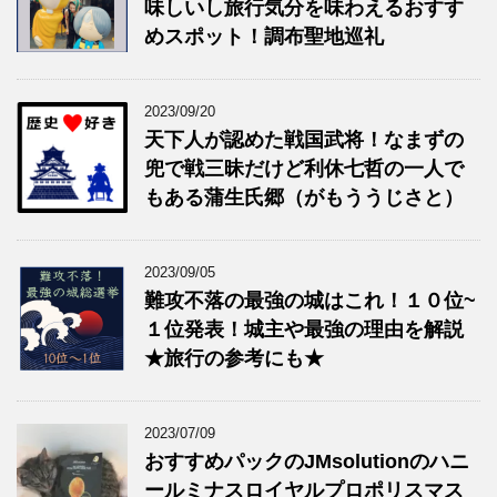
味しいし旅行気分を味わえるおすす
めスポット！調布聖地巡礼
2023/09/20
天下人が認めた戦国武将！なまずの
兜で戦三昧だけど利休七哲の一人で
もある蒲生氏郷（がもううじさと）
2023/09/05
難攻不落の最強の城はこれ！１０位~
１位発表！城主や最強の理由を解説
★旅行の参考にも★
2023/07/09
おすすめパックのJMsolutionのハニ
ールミナスロイヤルプロポリスマス