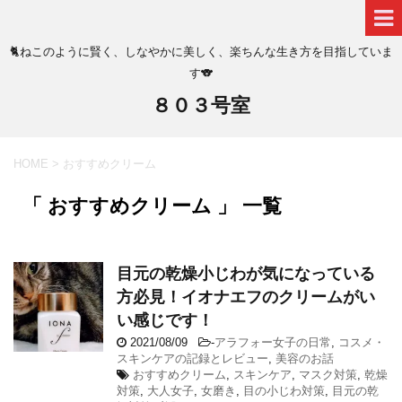
🐈ねこのように賢く、しなやかに美しく、楽ちんな生き方を目指していま
す🐨
８０３号室
HOME
>
おすすめクリーム
「 おすすめクリーム 」 一覧
目元の乾燥小じわが気になっている
方必見！イオナエフのクリームがい
い感じです！
2021/08/09
-
アラフォー女子の日常
,
コスメ・
スキンケアの記録とレビュー
,
美容のお話
おすすめクリーム
,
スキンケア
,
マスク対策
,
乾燥
対策
,
大人女子
,
女磨き
,
目の小じわ対策
,
目元の乾