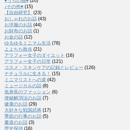
♥うちの猫♥
(20)
♪その他♥
(15)
【自由研究】
(23)
おしゃれのお話
(43)
お洋服のお話
(44)
お財布のお話
(1)
お金の話
(12)
ゆるゆるミニマム生活
(78)
よよちち散歩
(21)
アラフォー女子のダイエット
(16)
アラフォー女子の日常
(121)
コスメ・スキンケアの記録とレビュー
(126)
ナチュラルに生きる！
(15)
ミニマリストへの道
(42)
ミュージカルの話
(8)
低身長のファッション
(6)
便秘解消法のお話
(7)
健康のお話
(29)
大好きな戦国武将
(17)
季節の行事のお話
(5)
書道のお話
(3)
歴史探偵
(16)