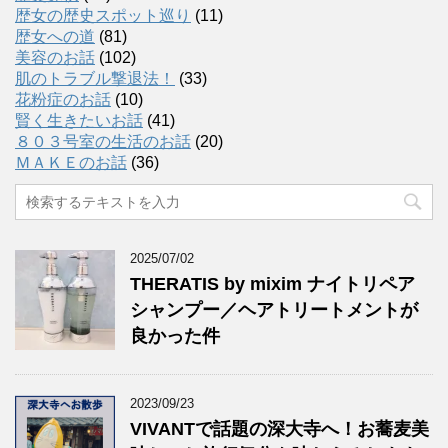
歴女の歴史スポット巡り
(11)
歴女への道
(81)
美容のお話
(102)
肌のトラブル撃退法！
(33)
花粉症のお話
(10)
賢く生きたいお話
(41)
８０３号室の生活のお話
(20)
ＭＡＫＥのお話
(36)
2025/07/02
THERATIS by mixim ナイトリペア
シャンプー／ヘアトリートメントが
良かった件
2023/09/23
VIVANTで話題の深大寺へ！お蕎麦美