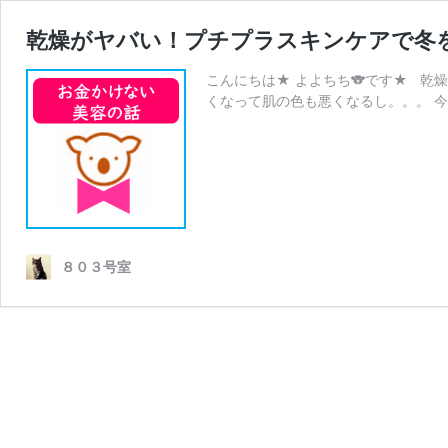
乾燥がヤバい！プチプラスキンケアで冬
こんにちは★ よよちち🐨です★ 乾
くなって肌の色も悪くなるし。。。 今回
８０３号室