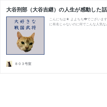
大谷刑部（大谷吉継）の人生が感動した
こんにちは★ よよちち🐨でございま
に有名じゃないのに何でこんな人気な
８０３号室