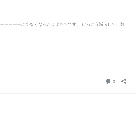
いーーーーーぶ少なくなったよよちちです。 けっこう減らして、数
コメント
0