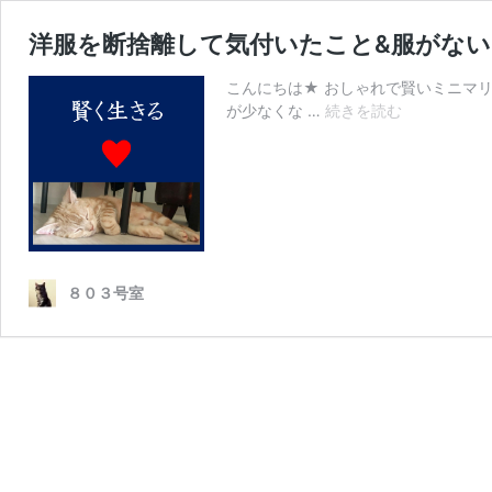
洋服を断捨離して気付いたこと&服がな
こんにちは★ おしゃれで賢いミニマ
洋
が少なくな …
続きを読む
服
を
断
捨
離
し
て
８０３号室
気
付
い
た
こ
と
&
服
が